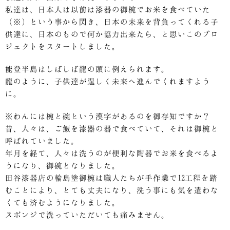
私達は、日本人は以前は漆器の御椀でお米を食べていた
（※）という事から閃き、日本の未来を背負ってくれる子
供達に、日本のもので何か協力出来たら、と思いこのプロ
ジェクトをスタートしました。
能登半島はしばしば龍の頭に例えられます。
龍のように、子供達が逞しく未来へ進んでくれますよう
に。
※わんには椀と碗という漢字があるのを御存知ですか？
昔、人々は、ご飯を漆器の器で食べていて、それは御椀と
呼ばれていました。
年月を経て、人々は洗うのが便利な陶器でお米を食べるよ
うになり、御碗となりました。
田谷漆器店の輪島塗御椀は職人たちが手作業で12工程を踏
むことにより、とても丈夫になり、洗う事にも気を遣わな
くても済むようになりました。
スポンジで洗っていただいても痛みません。