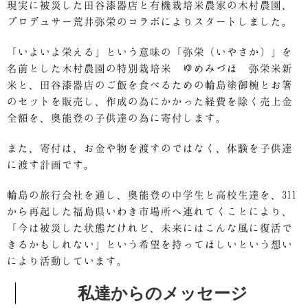
現実に被災した田谷漆器店と有機栽培米農家の木村農園、
プロデュサー荒井弥栄のコラボによりスタートしました。
「いよいよ栄える」という意味の「弥栄（いやさか）」を
名前とした木村農園の特別栽培米 ゆめみづほ 弥栄米新
米と、田谷漆器店のご飯を食べるための輪島塗御椀とお箸
のセットを販売し、作成の為にかかった経費を除く売上金
全額を、奥能登の子供達の為に寄付します。
また、寄付は、お金や物を渡すのではなく、体験を子供達
に渡す計画です。
輪島の旅行会社を通し、奥能登の中学生と高校生達を、311
から再起した福島県いわき市場所へ連れてくことにより、
「今は被災した状態だけれど、未来にはこんな風に復活で
きるかもしれない」という希望を持ってほしいという想い
により活動しています。
私達からのメッセージ