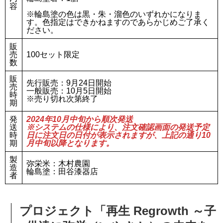
容
※輪島塗の色は黒・朱・溜色のいずれかになりま
す。色指定はできかねますのであらかじめご了承く
ださい。
販
売
100セット限定
数
販
先行販売：9月24日開始
売
一般販売：10月5日開始
時
※売り切れ次第終了
期
発
2024年10月中旬から順次発送
送
※システムの仕様により、注文確認画面の発送予定
時
日に注文日の日付が表示されますが、上記の通り10
期
月中旬以降となります。
製
弥栄米：木村農園
造
輪島塗：田谷漆器店
者
プロジェクト「再生 Regrowth ～子