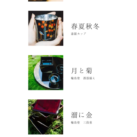
春夏秋冬
漆銀カップ
月と菊
輪島塗 酒器揃え
溜に金
輪島塗 三段重