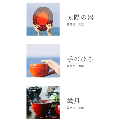
太陽の器
輪島塗 大皿
手のひら
輪島塗 お椀
歳月
輪島塗 お椀