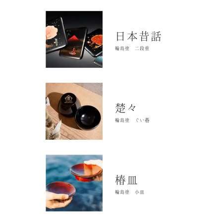
日本昔話
輪島塗 二段重
楚々
輪島塗 ぐい吞
椿皿
輪島塗 小皿