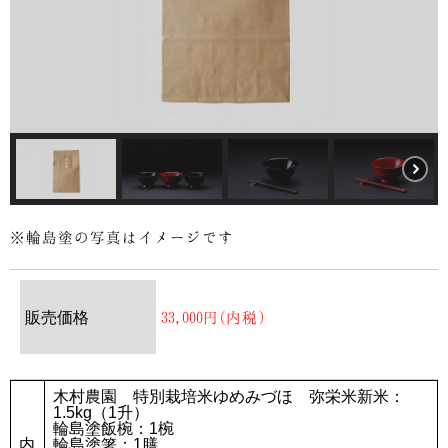
※輪島塗の写真はイメージです
販売価格
33,000円(内税)
木村農園 特別栽培米ゆめみづほ 弥栄米新米：
1.5kg（1升）
輪島塗飯椀：1椀
内
輪島塗箸：1膳