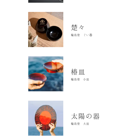
楚々
輪島塗 ぐい吞
椿皿
輪島塗 小皿
太陽の器
輪島塗 大皿