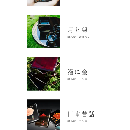
月と菊
輪島塗 酒器揃え
溜に金
輪島塗 三段重
日本昔話
輪島塗 二段重