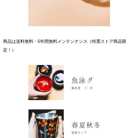
商品は送料無料・5年間無料メンテンナンス（特選ストア商品限
定！）
魚泳グ
輪島塗 ぐい呑
春夏秋冬
漆銀カップ