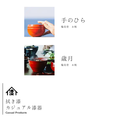
手のひら
輪島塗 お椀
歳月
輪島塗 お椀
拭き漆
カジュアル漆器
Casual Products